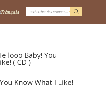
Recherche
de
produits
Hellooo Baby! You
ke! ( CD )
 You Know What I Like!