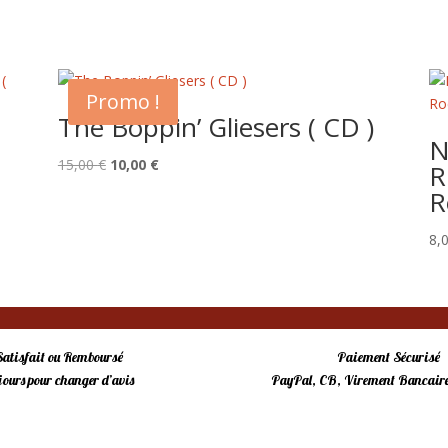
Promo !
The Boppin’ Gliesers ( CD )
o
N
Le
Le
15,00
€
10,00
€
R
prix
prix
R
initial
actuel
était :
est :
8,
15,00 €.
10,00 €.
Satisfait ou Remboursé
Paiement Sécurisé
 jours pour changer d’avis
PayPal, CB, Virement Bancaire