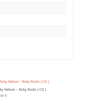
cky Nelson – Ricky Rocks ( CD )
,00
€