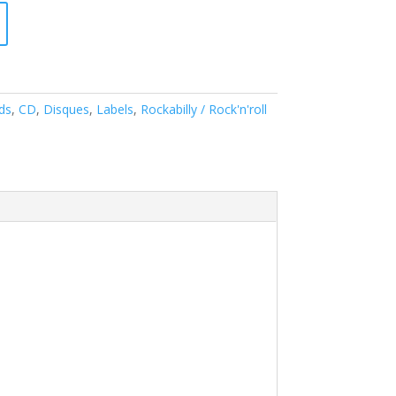
ds
,
CD
,
Disques
,
Labels
,
Rockabilly / Rock'n'roll