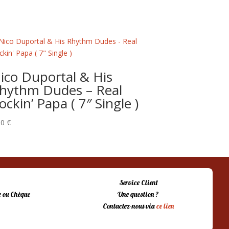
ico Duportal & His
hythm Dudes – Real
ockin’ Papa ( 7″ Single )
00
€
Service Client
 ou Chèque
Une question ?
Contactez-nous via
ce lien