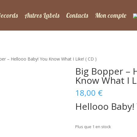
Records
Autres Labels
Contacts
Mon compte
per – Hellooo Baby! You Know What I Like! ( CD )
Big Bopper – 
Know What I Li
18,00
€
Hellooo Baby!
Plus que 1 en stock