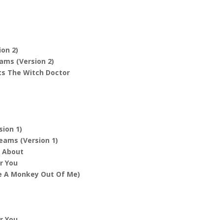
ion 2)
ams (Version 2)
ts The Witch Doctor
sion 1)
eams (Version 1)
g About
r You
e A Monkey Out Of Me)
r You