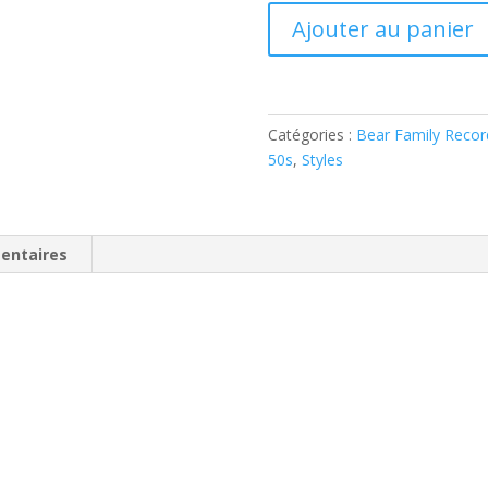
quantité
Ajouter au panier
de
Big
Bopper
-
Catégories :
Bear Family Recor
Hellooo
50s
,
Styles
Baby!
You
Know
What
entaires
I
Like!
(
CD
)