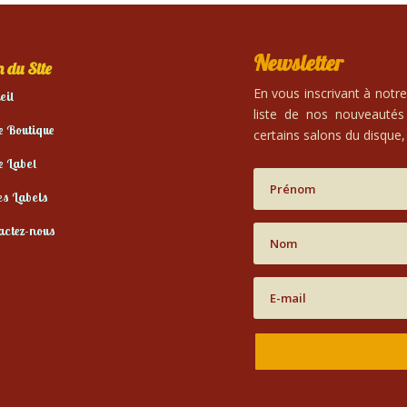
Newsletter
 du Site
En vous inscrivant à notr
eil
liste de nos nouveautés
e Boutique
certains salons du disque, 
e Label
es Labels
actez-nous