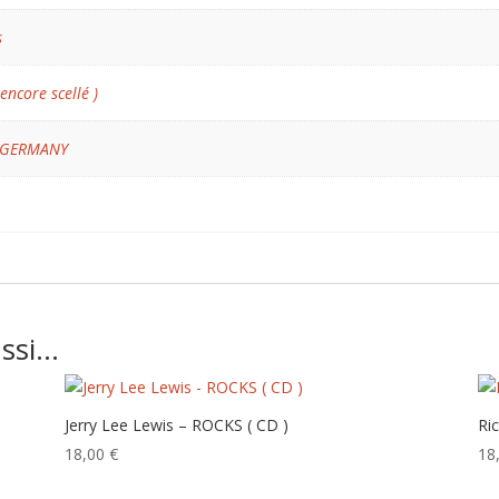
s
 encore scellé )
 GERMANY
ussi…
Jerry Lee Lewis – ROCKS ( CD )
Ri
18,00
€
18