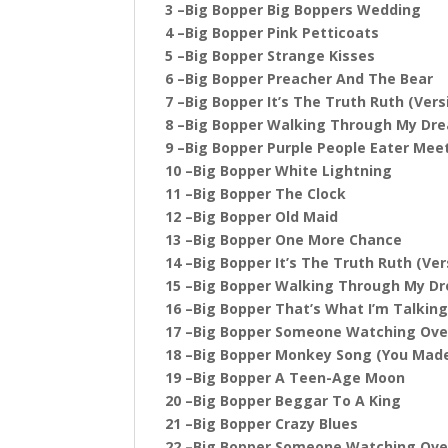
3 –Big Bopper Big Boppers Wedding
4 –Big Bopper Pink Petticoats
5 –Big Bopper Strange Kisses
6 –Big Bopper Preacher And The Bear
7 –Big Bopper It’s The Truth Ruth (Vers
8 –Big Bopper Walking Through My Dre
9 –Big Bopper Purple People Eater Mee
10 –Big Bopper White Lightning
11 –Big Bopper The Clock
12 –Big Bopper Old Maid
13 –Big Bopper One More Chance
14 –Big Bopper It’s The Truth Ruth (Ver
15 –Big Bopper Walking Through My Dr
16 –Big Bopper That’s What I’m Talkin
17 –Big Bopper Someone Watching Ove
18 –Big Bopper Monkey Song (You Mad
19 –Big Bopper A Teen-Age Moon
20 –Big Bopper Beggar To A King
21 –Big Bopper Crazy Blues
22 –Big Bopper Someone Watching Ove