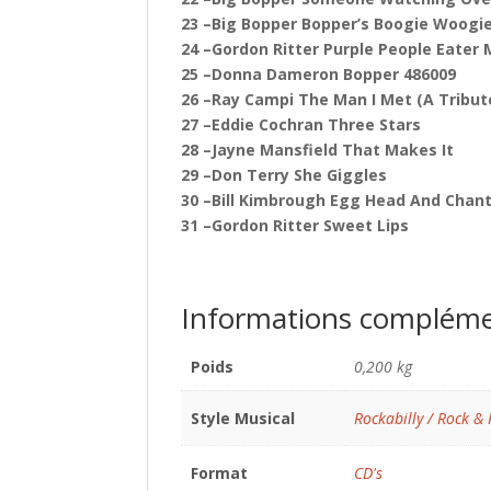
23 –Big Bopper Bopper’s Boogie Woogi
24 –Gordon Ritter Purple People Eater
25 –Donna Dameron Bopper 486009
26 –Ray Campi The Man I Met (A Tribut
27 –Eddie Cochran Three Stars
28 –Jayne Mansfield That Makes It
29 –Don Terry She Giggles
30 –Bill Kimbrough Egg Head And Chant
31 –Gordon Ritter Sweet Lips
Informations compléme
Poids
0,200 kg
Style Musical
Rockabilly / Rock & 
Format
CD's