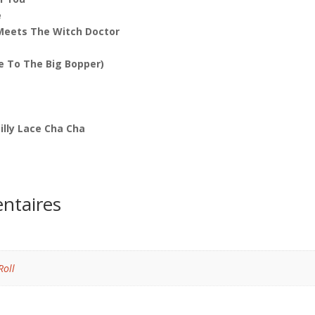
e
 Meets The Witch Doctor
e To The Big Bopper)
illy Lace Cha Cha
ntaires
Roll