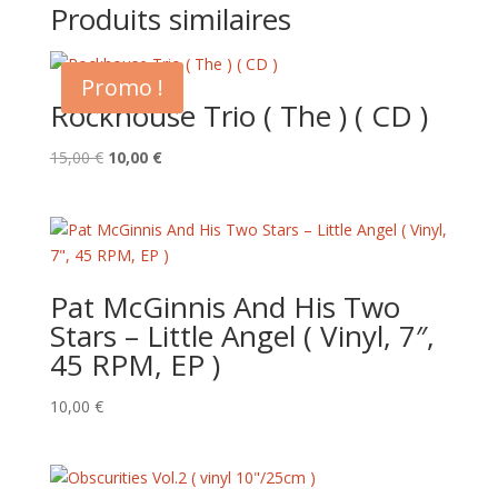
Produits similaires
Promo !
Rockhouse Trio ( The ) ( CD )
Le
Le
15,00
€
10,00
€
prix
prix
initial
actuel
était :
est :
15,00 €.
10,00 €.
Pat McGinnis And His Two
Stars – Little Angel ( Vinyl, 7″,
45 RPM, EP )
10,00
€