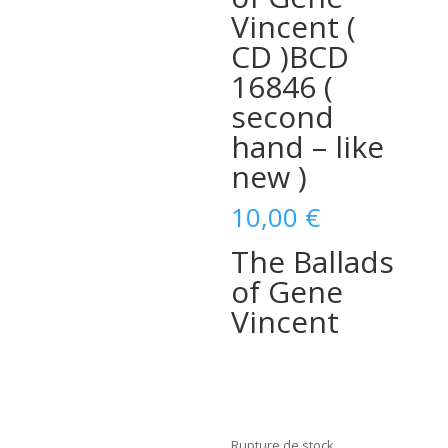
Vincent (
CD ) BCD
16846 (
second
hand – like
new )
10,00
€
The Ballads
of Gene
Vincent
Rupture de stock