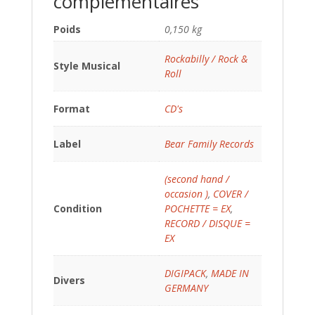
complémentaires
Poids
0,150 kg
Rockabilly / Rock &
Style Musical
Roll
Format
CD's
Label
Bear Family Records
(second hand /
occasion )
,
COVER /
Condition
POCHETTE = EX
,
RECORD / DISQUE =
EX
DIGIPACK
,
MADE IN
Divers
GERMANY