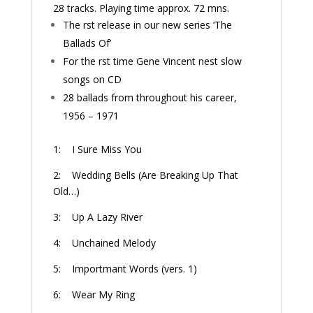
28 tracks. Playing time approx. 72 mns.
The first release in our new series ‘The
Ballads Of’
For the first time Gene Vincent finest slow
songs on CD
28 ballads from throughout his career,
1956 – 1971
1: I Sure Miss You
2: Wedding Bells (Are Breaking Up That
Old…)
3: Up A Lazy River
4: Unchained Melody
5: Importmant Words (vers. 1)
6: Wear My Ring