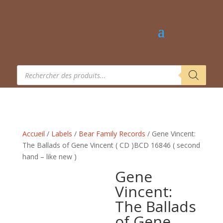
Recherche
de
produits
Accueil
/
Labels
/
Bear Family Records
/ Gene Vincent:
The Ballads of Gene Vincent ( CD ) BCD 16846 ( second
hand – like new )
Gene
Vincent:
The Ballads
of Gene