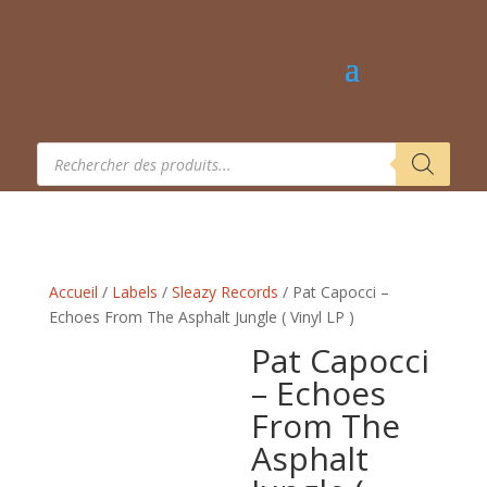
Recherche
de
produits
Accueil
/
Labels
/
Sleazy Records
/ Pat Capocci –
Echoes From The Asphalt Jungle ( Vinyl LP )
Pat Capocci
– Echoes
From The
Asphalt