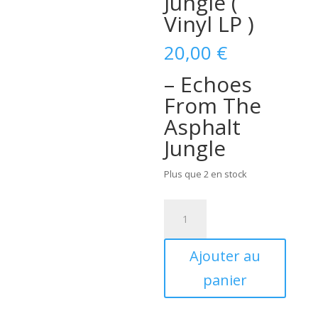
Jungle (
Vinyl LP )
20,00
€
– Echoes
From The
Asphalt
Jungle
Plus que 2 en stock
quantité
de
Pat
Ajouter au
Capocci
-
panier
Echoes
From