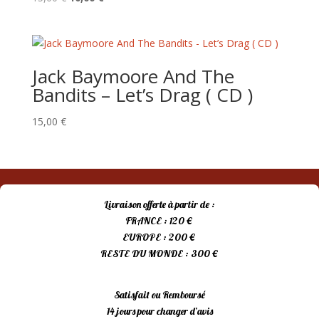
prix
prix
initial
actuel
était :
est :
15,00 €.
10,00 €.
Jack Baymoore And The
Bandits – Let’s Drag ( CD )
15,00
€
Livraison offerte à partir de :
FRANCE : 120 €
EUROPE : 200 €
RESTE DU MONDE : 300 €
Satisfait ou Remboursé
14 jours pour changer d’avis