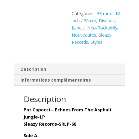
The
Asphalt
Catégories :
33 rpm - 12
Jungle
inch / 30 cm
,
Disques
,
(
Labels
,
Neo-Rockabilly
,
Vinyl
Nouveautés
,
Sleazy
LP
Records
,
Styles
)
Description
Informations complémentaires
Description
Pat Capocci – Echoes From The Asphalt
Jungle-LP
Sleazy Records-SRLP-68
Side A: