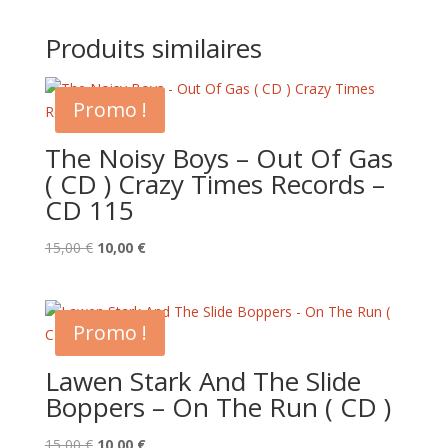
Produits similaires
Promo !
The Noisy Boys – Out Of Gas
( CD ) Crazy Times Records –
CD 115
Le
Le
15,00
€
10,00
€
prix
prix
initial
actuel
était :
est :
Promo !
15,00 €.
10,00 €.
Lawen Stark And The Slide
Boppers – On The Run ( CD )
Le
Le
15,00
€
10,00
€