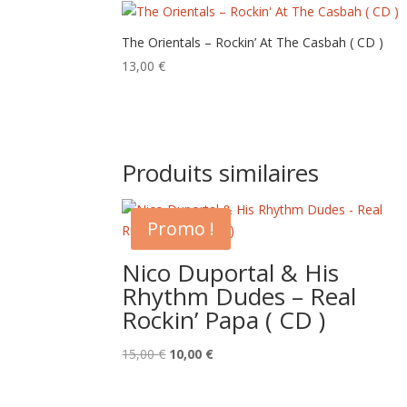
The Orientals – Rockin’ At The Casbah ( CD )
13,00
€
Produits similaires
Promo !
Nico Duportal & His
Rhythm Dudes – Real
Rockin’ Papa ( CD )
Le
Le
15,00
€
10,00
€
prix
prix
initial
actuel