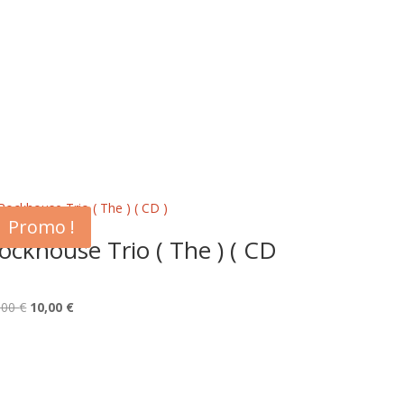
Promo !
ockhouse Trio ( The ) ( CD
Le
Le
,00
€
10,00
€
prix
prix
initial
actuel
était :
est :
15,00 €.
10,00 €.