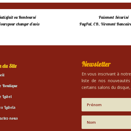
Satisfait ou Remboursé
Paiement Sécurisé
 jours pour changer d’avis
PayPal, CB, Virement Bancaire
Newsletter
 du Site
En vous inscrivant à notr
eil
liste de nos nouveautés
e Boutique
certains salons du disque, 
e Label
es Labels
actez-nous