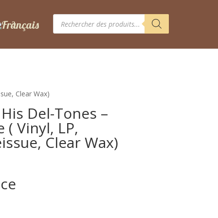
Recherche
de
produits
ssue, Clear Wax)
 His Del-Tones –
 ( Vinyl, LP,
ssue, Clear Wax)
ice