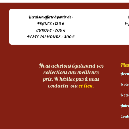
était :
est :
15,00 €.
10,00 €.
Livraison offerte à partir de :
FRANCE : 120 €
14
EUROPE : 200 €
RESTE DU MONDE : 300 €
Plan
Nous achetons également vos
collections aux meilleurs
Accu
prix. N’hésitez pas à nous
Notr
contacter via
ce lien.
Notr
Autr
Cont